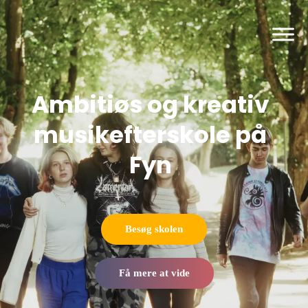
Ambitiøs og kreativ
musikefterskole på
Fyn
Besøg skolen
Få mere at vide