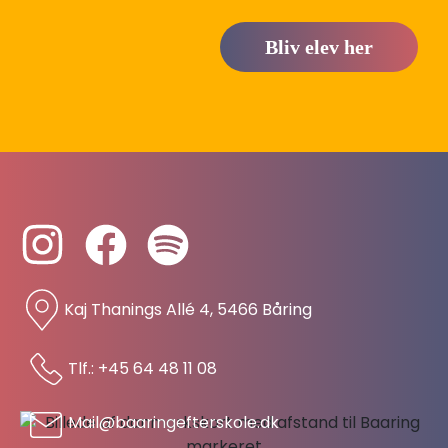
Bliv elev her
Kaj Thanings Allé 4, 5466 Båring
Tlf.: +45 64 48 11 08
Mail@baaringefterskole.dk