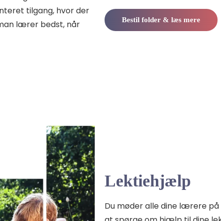
nteret tilgang, hvor der
Bestil folder & læs mere
 man lærer bedst, når
Lektiehjælp
Du møder alle dine lærere på ti
at spørge om hjælp til dine lekt