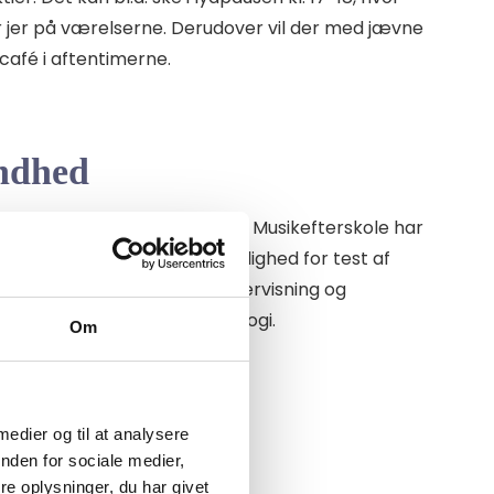
 jer på værelserne. Derudover vil der med jævne
café i aftentimerne.
indhed
gen har ordblindhed. På Baaring Musikefterskole har
ejleder. Det giver os både mulighed for test af
nskeligheder, såvel som
undervisning
og
iverse hjælpemidler og teknologi.
Om
 medier og til at analysere
nden for sociale medier,
e oplysninger, du har givet