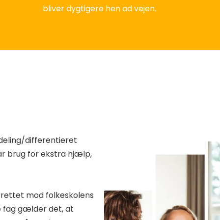
bliver dygtigere hen ad vejen.
deling/differentieret
ar brug for ekstra hjælp,
r rettet mod folkeskolens
 fag gælder det, at