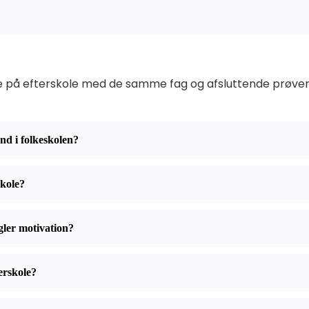
sse på efterskole med de samme fag og afsluttende prøver 
nd i folkeskolen?
skole?
ngler motivation?
erskole?