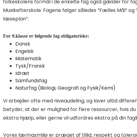
folkeskolens formål i de enkelte fag også gælder for f
Musikefterskole. Fagene følger således ”Fælles Mål” og ”
læseplan”.
For 9.klasse er følgende fag obligatoriske:
Dansk
Engelsk
Matematik
Tysk/Fransk
Idræt
Samfundsfag
Naturfag (Biologi, Geografi og Fysik/Kemi)
Vi arbejder ofte med niveaudeling, og laver altid differe
betyder, at der er mulighed for flere ressourcer, hvis du
ekstra hjælp, eller gerne vil udfordres ekstra på din fagl
Vores læringsmiljø er præget af tillid, respekt og tolera