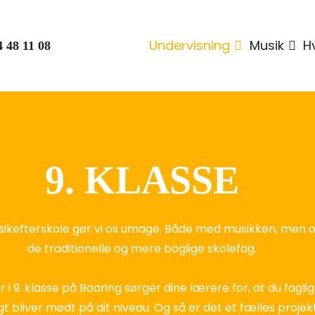
Undervisning
Musik
H
4 48 11 08
9. KLASSE
sikefterskole gør vi os umage. Både med musikken, men
de traditionelle og mere boglige skolefag.
r i 9. klasse på Baaring sørger dine lærere for, at du fagli
 bliver mødt på dit niveau. Og så er det et fælles projekt