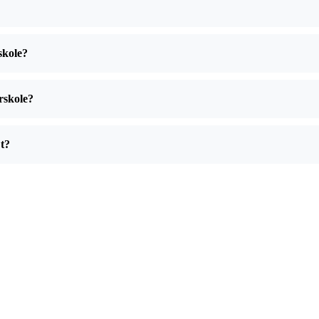
skole?
erskole?
æt?