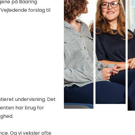
agene på Baaring
Vejledende forslag til
ntieret undervisning. Det
 enten har brug for
ighed.
nce. Og vi veksler ofte