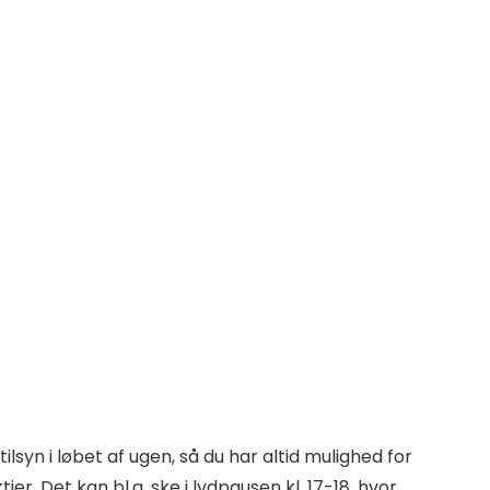
lsyn i løbet af ugen, så du har altid mulighed for
ier. Det kan bl.a. ske i lydpausen kl. 17-18, hvor