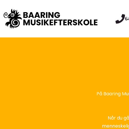
6
På Baaring Mu
Når du gå
menneskeligt