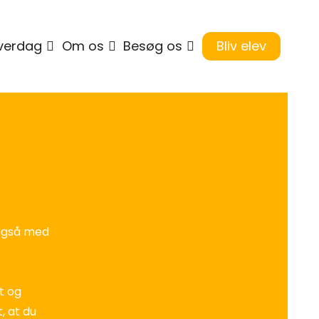
verdag
Om os
Besøg os
Bliv elev
 også med
gt og
, at du