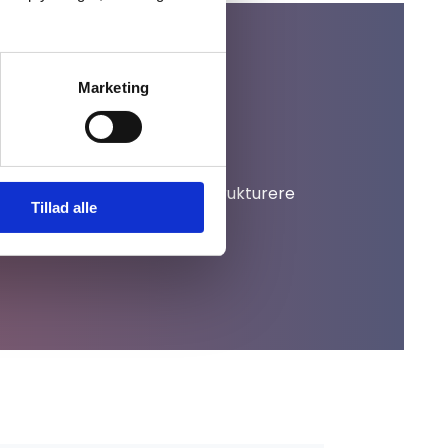
Marketing
lmindelige undervisning.
 med støtte og hjælp til at strukturere
Tillad alle
.