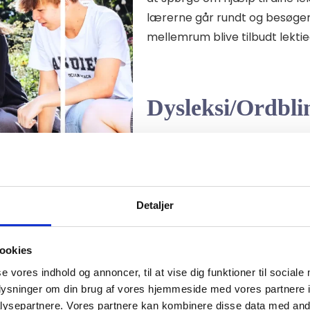
lærerne går rundt og besøger
mellemrum blive tilbudt lektie
Dysleksi/Ordbl
13 % af alle elever i udskolin
vi tilknyttet en ekstern læsev
elever med læse- og skriveva
vejledning i anvendelsen af d
Detaljer
ookies
se vores indhold og annoncer, til at vise dig funktioner til sociale
oplysninger om din brug af vores hjemmeside med vores partnere i
ysepartnere. Vores partnere kan kombinere disse data med andr