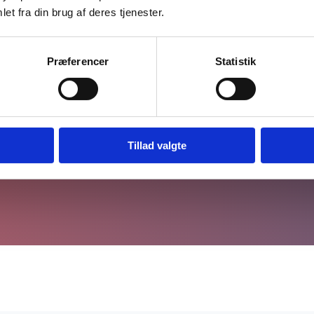
et fra din brug af deres tjenester.
Præferencer
Statistik
ier, kan vi tilbyde støtte med henblik på inklusion i den a
de undervisnings- og lektiehjælp i mindst en time om ugen
Tillad valgte
ærer omkring din personlige, sociale og faglige udvikling