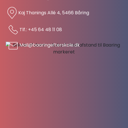
Kaj Thanings Allé 4, 5466 Båring
Tlf.: +45 64 48 11 08
Mail@baaringefterskole.dk