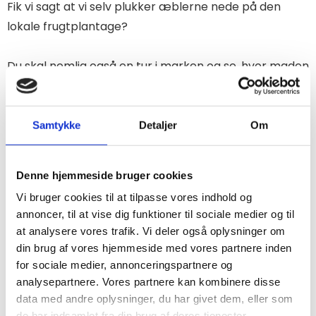
Fik vi sagt at vi selv plukker æblerne nede på den
lokale frugtplantage?
Du skal nemlig også en tur i marken og se, hvor maden
kommer fra.
Samtykke
Detaljer
Om
Klimavenlige måltider
Denne hjemmeside bruger cookies
Vi bruger cookies til at tilpasse vores indhold og
Vi lægger stor vægt på. at vores elever
annoncer, til at vise dig funktioner til sociale medier og til
udvikler deres kompetencer inden for
at analysere vores trafik. Vi deler også oplysninger om
din brug af vores hjemmeside med vores partnere inden
madlavning og tilegner sig viden om,
for sociale medier, annonceringspartnere og
hvordan man kan lave mere klimavenlig
analysepartnere. Vores partnere kan kombinere disse
mad.
data med andre oplysninger, du har givet dem, eller som
Derfor har vores kokke deltaget i
de har indsamlet fra din brug af deres tjenester.